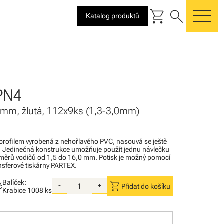
shopping_cart
search
Katalog produktů
me
PN4
21mm, žlutá, 112x9ks (1,3-3,0mm)
profilem vyrobená z nehořlavého PVC, nasouvá se ještě
. Jedinečná konstrukce umožňuje použít jednu návlečku
ůměrů vodičů od 1,5 do 16,0 mm. Potisk je možný pomocí
nsferové tiskárny PARTEX.
Balíček:
shopping_cart
č
-
+
Přidat do košíku
Krabice
1008 ks