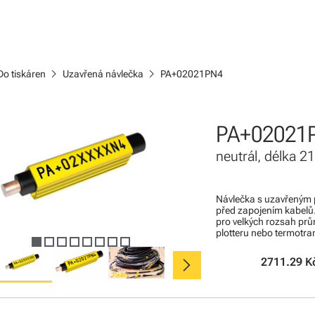
chevron_right
chevron_right
Do tiskáren
Uzavřená návlečka
PA+02021PN4
PA+02021
neutrál, délka 
Návlečka s uzavřeným 
před zapojením kabelů
pro velkých rozsah pr
plotteru nebo termotra
chevron_right
2711.29 K