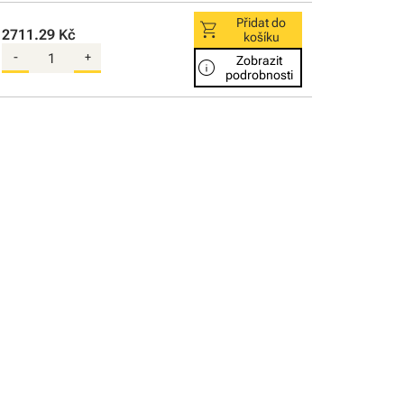
Přidat do
shopping_cart
2711.29 Kč
košíku
-
+
Zobrazit
info
podrobnosti