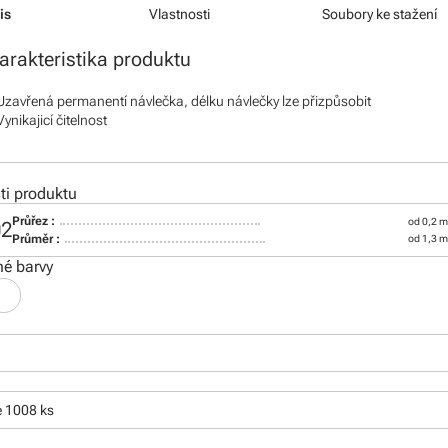
is
Vlastnosti
Soubory ke stažení
arakteristika produktu
Uzavřená permanentí návlečka, délku návlečky lze přizpůsobit
Vynikajicí čitelnost
i produktu
Průřez :
od 0,2 
02
Průměr :
od 1,3 
é barvy
e 1008 ks