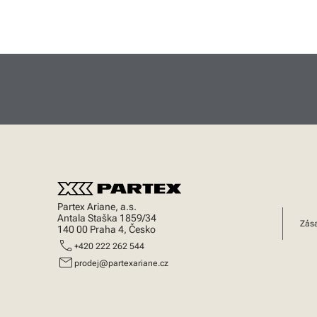
Partex Ariane, a.s.
Antala Staška 1859/34
Zása
140 00 Praha 4, Česko
call
+420 222 262 544
mail
prodej@partexariane.cz