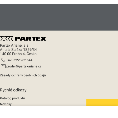
Partex Ariane, a.s.
Antala Staška 1859/34
140 00 Praha 4, Česko
call
+420 222 262 544
mail
prodej@partexariane.cz
Zásady ochrany osobních údajů
Rychlé odkazy
Katalog produktů
Novinky
Podpora
We mark the future
O nás