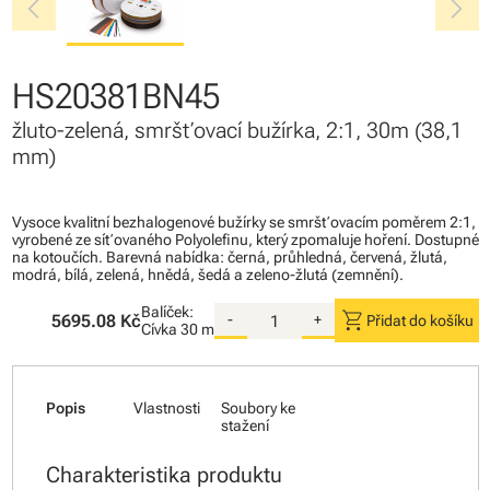
chevron_left
chevron_right
HS20381BN45
žluto-zelená, smršťovací bužírka, 2:1, 30m (38,1
mm)
Vysoce kvalitní bezhalogenové bužírky se smršťovacím poměrem 2:1,
vyrobené ze síťovaného Polyolefinu, který zpomaluje hoření. Dostupné
na kotoučích. Barevná nabídka: černá, průhledná, červená, žlutá,
modrá, bílá, zelená, hnědá, šedá a zeleno-žlutá (zemnění).
Balíček:
shopping_cart
5695.08 Kč
-
+
Přidat do košíku
Cívka
30 m
Popis
Vlastnosti
Soubory ke
stažení
Charakteristika produktu