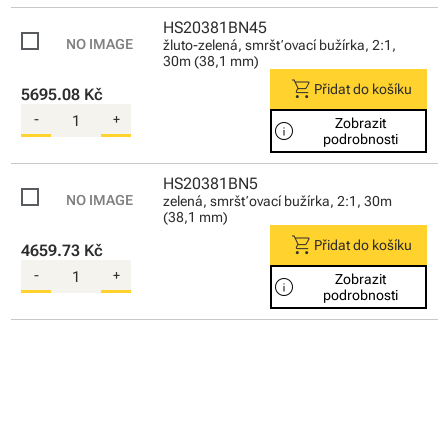
HS20381BN45
žluto-zelená, smršťovací bužírka, 2:1,
30m (38,1 mm)
shopping_cart
Přidat do košíku
5695.08 Kč
-
+
Zobrazit
info
podrobnosti
HS20381BN5
zelená, smršťovací bužírka, 2:1, 30m
(38,1 mm)
shopping_cart
Přidat do košíku
4659.73 Kč
-
+
Zobrazit
info
podrobnosti