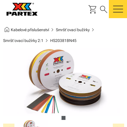
shopping_cart
search
m
home
chevron_right
chevron_right
Kabelové příslušenství
Smršťovací bužírky
chevron_right
Smršťovací bužírky 2:1
HS20381BN45