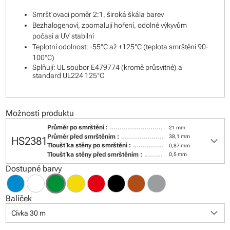
Smršťovací poměr 2:1, široká škála barev
Bezhalogenoví, zpomalují hoření, odolné výkyvům
počasí a UV stabilní
Teplotní odolnost: -55°C až +125°C (teplota smrštění 90-
100°C)
Splňují: UL soubor E479774 (kromě průsvitné) a
standard UL224 125°C
Možnosti produktu
Průměr po smrštění :
21 mm
keyboard_arrow_down
Průměr před smrštěním :
38,1 mm
HS2381
Tloušťka stěny po smrštění :
0,87 mm
Tloušťka stěny před smrštěním :
0,5 mm
Dostupné barvy
Balíček
keyboard_arrow_down
Cívka 30 m