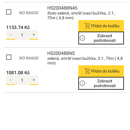
HS20048BN45
žluto-zelená, smršťovací bužírka, 2:1,
75m ( 4,8 mm)
shopping_cart
Přidat do košíku
1133.74 Kč
-
+
Zobrazit
info
podrobnosti
HS20048BN5
zelená, smršťovací bužírka, 2:1, 75m ( 4,8
mm)
shopping_cart
Přidat do košíku
1081.08 Kč
-
+
Zobrazit
info
podrobnosti