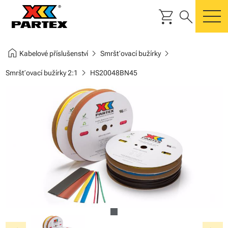
shopping_cart
search
m
home
chevron_right
chevron_right
Kabelové příslušenství
Smršťovací bužírky
chevron_right
Smršťovací bužírky 2:1
HS20048BN45