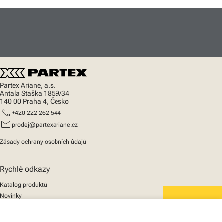
Partex Ariane, a.s.
Antala Staška 1859/34
140 00 Praha 4, Česko
call
+420 222 262 544
mail
prodej@partexariane.cz
Zásady ochrany osobních údajů
Rychlé odkazy
Katalog produktů
Novinky
Podpora
We mark the future
O nás