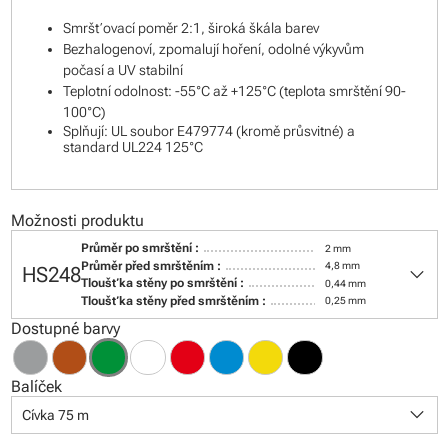
Smršťovací poměr 2:1, široká škála barev
Bezhalogenoví, zpomalují hoření, odolné výkyvům
počasí a UV stabilní
Teplotní odolnost: -55°C až +125°C (teplota smrštění 90-
100°C)
Splňují: UL soubor E479774 (kromě průsvitné) a
standard UL224 125°C
Možnosti produktu
Průměr po smrštění :
2 mm
keyboard_arrow_down
Průměr před smrštěním :
4,8 mm
HS248
Tloušťka stěny po smrštění :
0,44 mm
Tloušťka stěny před smrštěním :
0,25 mm
Dostupné barvy
Balíček
keyboard_arrow_down
Cívka 75 m