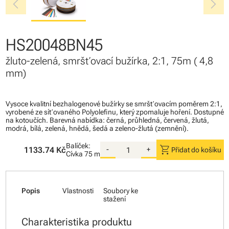
chevron_left
chevron_right
HS20048BN45
žluto-zelená, smršťovací bužírka, 2:1, 75m ( 4,8
mm)
Vysoce kvalitní bezhalogenové bužírky se smršťovacím poměrem 2:1,
vyrobené ze síťovaného Polyolefinu, který zpomaluje hoření. Dostupné
na kotoučích. Barevná nabídka: černá, průhledná, červená, žlutá,
modrá, bílá, zelená, hnědá, šedá a zeleno-žlutá (zemnění).
Balíček:
shopping_cart
1133.74 Kč
-
+
Přidat do košíku
Cívka
75 m
Popis
Vlastnosti
Soubory ke
stažení
Charakteristika produktu