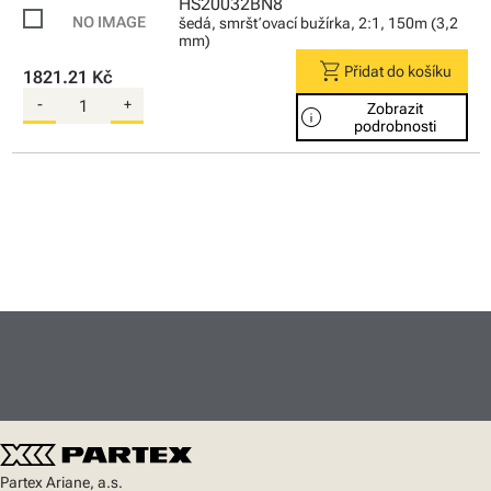
HS20032BN8
šedá, smršťovací bužírka, 2:1, 150m (3,2
mm)
shopping_cart
Přidat do košíku
1821.21 Kč
-
+
Zobrazit
info
podrobnosti
Partex Ariane, a.s.