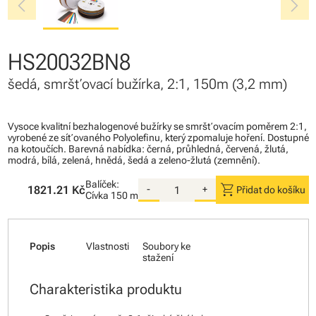
chevron_left
chevron_right
HS20032BN8
šedá, smršťovací bužírka, 2:1, 150m (3,2 mm)
Vysoce kvalitní bezhalogenové bužírky se smršťovacím poměrem 2:1,
vyrobené ze síťovaného Polyolefinu, který zpomaluje hoření. Dostupné
na kotoučích. Barevná nabídka: černá, průhledná, červená, žlutá,
modrá, bílá, zelená, hnědá, šedá a zeleno-žlutá (zemnění).
Balíček:
shopping_cart
1821.21 Kč
-
+
Přidat do košíku
Cívka
150 m
Popis
Vlastnosti
Soubory ke
stažení
Charakteristika produktu