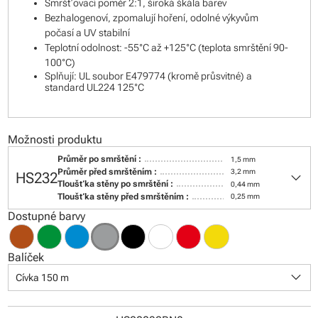
Smršťovací poměr 2:1, široká škála barev
Bezhalogenoví, zpomalují hoření, odolné výkyvům
počasí a UV stabilní
Teplotní odolnost: -55°C až +125°C (teplota smrštění 90-
100°C)
Splňují: UL soubor E479774 (kromě průsvitné) a
standard UL224 125°C
Možnosti produktu
Průměr po smrštění :
1,5 mm
keyboard_arrow_down
Průměr před smrštěním :
3,2 mm
HS232
Tloušťka stěny po smrštění :
0,44 mm
Tloušťka stěny před smrštěním :
0,25 mm
Dostupné barvy
Balíček
keyboard_arrow_down
Cívka 150 m