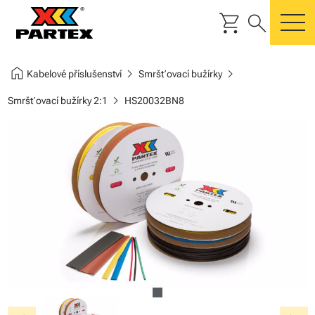
shopping_cart
search
m
home
chevron_right
chevron_right
Kabelové příslušenství
Smršťovací bužírky
chevron_right
Smršťovací bužírky 2:1
HS20032BN8